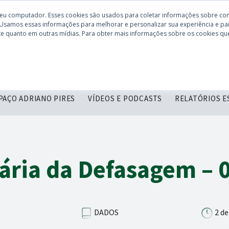
seu computador. Esses cookies são usados para coletar informações sobre co
 Usamos essas informações para melhorar e personalizar sua experiência e par
site quanto em outras mídias. Para obter mais informações sobre os cookies que
CONHEÇA O
DESCOMPLICANDO
SERVIÇOS
C
CBIE
PAÇO ADRIANO PIRES
VÍDEOS E PODCASTS
RELATÓRIOS E
iária da Defasagem – 
DADOS
2 de