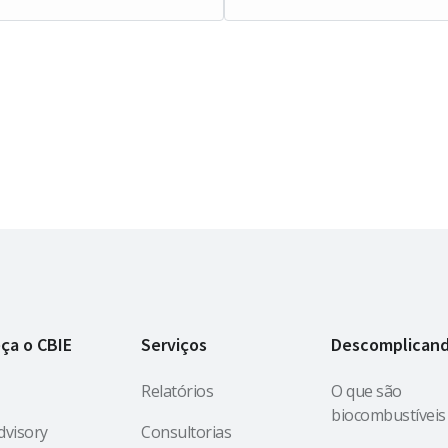
ça o CBIE
Serviços
Descomplican
Relatórios
O que são
biocombustíveis
dvisory
Consultorias