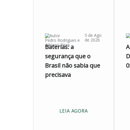
5 de Ago
de 2026
Pedro Rodrigues
e
Adriano Pires
Baterias: a
A
segurança que o
D
Brasil não sabia que
0
precisava
LEIA AGORA