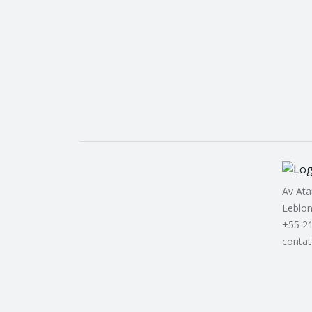
Av Ata
Leblon
+55 2
conta