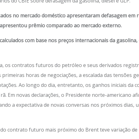
rios do CBIE sobre defasagem da gasolina, diesel e GLP.
lizados no mercado doméstico apresentaram defasagem em re
is apresentou prêmio comparado ao mercado externo.
alculados com base nos preços internacionais da gasolina, 
a, os contratos futuros do petróleo e seus derivado
s
registr
as primeiras horas de negociações, a escalada das tensões g
otações. Ao longo do dia, entretanto, os ganhos iniciais da
rã. Em novas declarações, o Presidente norte-americano af
izando a expectativa de novas conversas nos próximos dias, 
o do contrato futuro mais próximo do Brent teve variação de