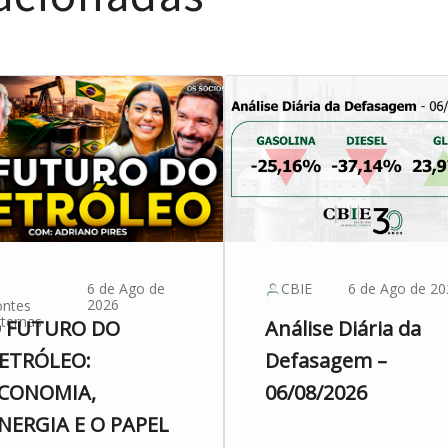
6 de Ago de
CBIE
6 de Ago de 20
2026
ontes
ternas
 FUTURO DO
Análise Diária da
ETRÓLEO:
Defasagem –
CONOMIA,
06/08/2026
NERGIA E O PAPEL