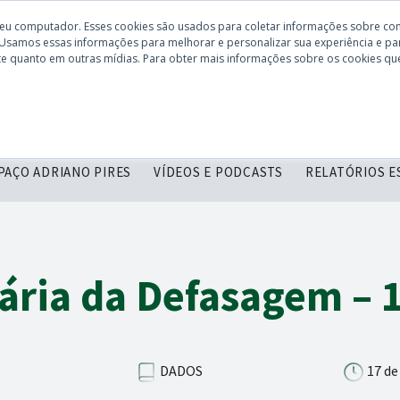
seu computador. Esses cookies são usados para coletar informações sobre co
 Usamos essas informações para melhorar e personalizar sua experiência e par
site quanto em outras mídias. Para obter mais informações sobre os cookies que
CONHEÇA O
DESCOMPLICANDO
SERVIÇOS
C
CBIE
PAÇO ADRIANO PIRES
VÍDEOS E PODCASTS
RELATÓRIOS E
iária da Defasagem – 
DADOS
17 de