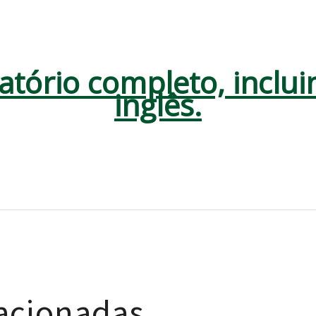
latório completo, incl
inglês.
lacionadas