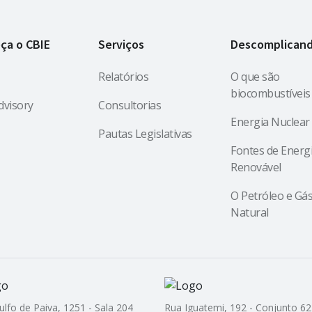
ça o CBIE
Serviços
Descomplican
Relatórios
O que são
biocombustíveis
dvisory
Consultorias
Energia Nuclear
Pautas Legislativas
Fontes de Energ
Renovável
O Petróleo e Gá
Natural
ulfo de Paiva, 1251 - Sala 204
Rua Iguatemi, 192 - Conjunto 62