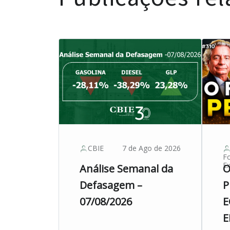
CBIE
7 de Ago de 2026
F
Ex
Análise Semanal da
O
Defasagem –
P
07/08/2026
E
E