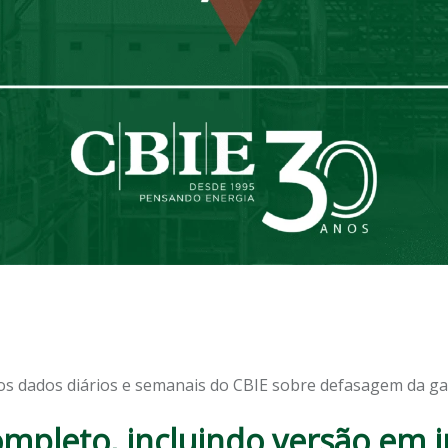
 os dados diários e semanais do CBIE sobre defasagem da gas
completo, incluindo versão em i