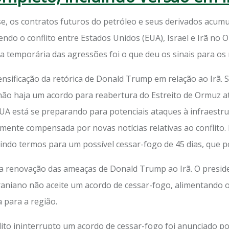
e, os contratos futuros do petróleo e seus derivados acumu
endo o conflito entre Estados Unidos (EUA), Israel e Irã no
a temporária das agressões foi o que deu os sinais para os 
ntensificação da retórica de Donald Trump em relação ao Irã
não haja um acordo para reabertura do Estreito de Ormuz até
EUA está se preparando para potenciais ataques à infraestru
almente compensada por novas notícias relativas ao conflito.
indo termos para um possível cessar-fogo de 45 dias, que po
 a renovação das ameaças de Donald Trump ao Irã. O presi
 iraniano não aceite um acordo de cessar-fogo, alimentando
a para a região.
ito ininterrupto um acordo de cessar-fogo foi anunciado p