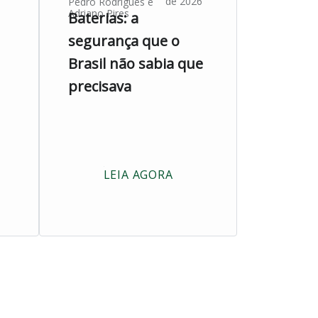
de 2026
Pedro Rodrigues
e
Adriano Pires
Baterias: a
segurança que o
Brasil não sabia que
precisava
LEIA AGORA