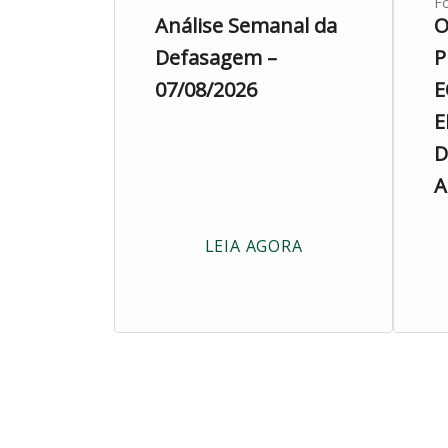
Fo
Análise Semanal da
O
Defasagem –
P
07/08/2026
E
E
D
A
LEIA AGORA