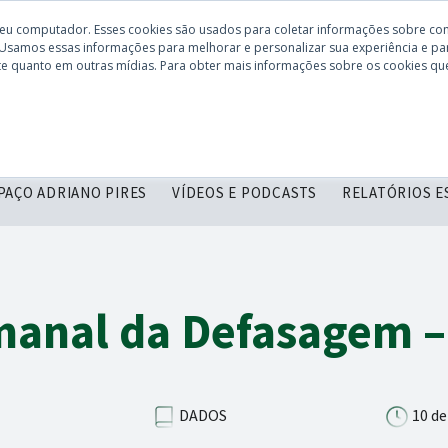
seu computador. Esses cookies são usados para coletar informações sobre co
 Usamos essas informações para melhorar e personalizar sua experiência e par
site quanto em outras mídias. Para obter mais informações sobre os cookies que
CONHEÇA O
DESCOMPLICANDO
SERVIÇOS
C
CBIE
PAÇO ADRIANO PIRES
VÍDEOS E PODCASTS
RELATÓRIOS E
manal da Defasagem –
DADOS
10 de