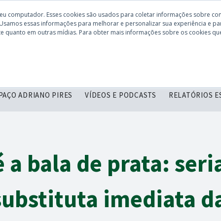
seu computador. Esses cookies são usados para coletar informações sobre co
 Usamos essas informações para melhorar e personalizar sua experiência e par
site quanto em outras mídias. Para obter mais informações sobre os cookies que
CONHEÇA O
DESCOMPLICANDO
SERVIÇOS
C
CBIE
PAÇO ADRIANO PIRES
VÍDEOS E PODCASTS
RELATÓRIOS E
é a bala de prata: ser
substituta imediata d