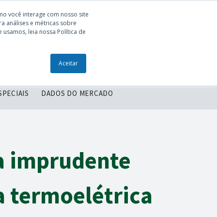
mo você interage com nosso site
a análises e métricas sobre
 usamos, leia nossa Política de
ONTEÚDOS
ENTRE EM CONTATO
Aceitar
SPECIAIS
DADOS DO MERCADO
ia imprudente
a termoelétrica