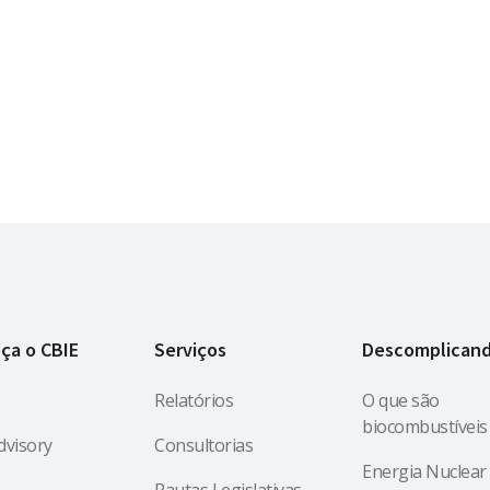
ça o CBIE
Serviços
Descomplican
Relatórios
O que são
biocombustíveis
dvisory
Consultorias
Energia Nuclear