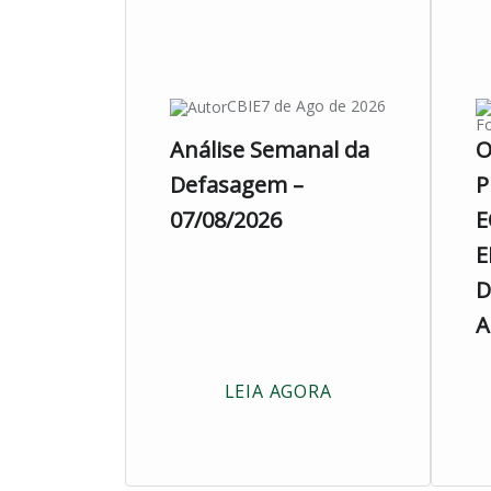
CBIE
7 de Ago de 2026
Fo
Análise Semanal da
O
Defasagem –
P
07/08/2026
E
E
D
A
LEIA AGORA