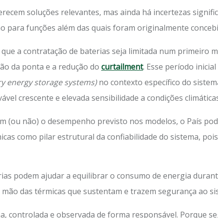
ferecem soluções relevantes, mas ainda há incertezas signific
o para funções além das quais foram originalmente concebi
que a contratação de baterias seja limitada num primeiro
ção da ponta e a redução do
curtailment
. Esse período inicia
ry energy storage systems)
no contexto específico do sistem
vável crescente e elevada sensibilidade a condições climática
em (ou não) o desempenho previsto nos modelos, o País pod
micas como pilar estrutural da confiabilidade do sistema, p
rias podem ajudar a equilibrar o consumo de energia durante
mão das térmicas que sustentam e trazem segurança ao sis
a, controlada e observada de forma responsável. Porque se