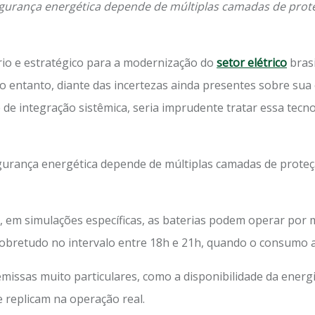
segurança energética depende de múltiplas camadas de pro
io e estratégico para a modernização do
setor elétrico
brasi
No entanto, diante das incertezas ainda presentes sobre su
e de integração sistêmica, seria imprudente tratar essa tec
egurança energética depende de múltiplas camadas de prote
 em simulações específicas, as baterias podem operar por m
obretudo no intervalo entre 18h e 21h, quando o consumo a
missas muito particulares, como a disponibilidade da energi
replicam na operação real.