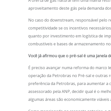
A oferta de gás natural tem uma malha restri
aproveitamento deste gás pela demanda domés
No caso do downstream, responsável pelo ref
competitividade se os incentivos necessário
quanto por investimento em logística de im
combustíveis e bases de armazenamento no in
Você já afirmou que o pré-sal é uma janela
É preciso avançar numa reforma do marco lega
operação da Petrobras no Pré-sal e outras r
preferência da Petrobras, para aumentar a c
assessorado pela ANP, decidir qual é o melh
algumas áreas são economicamente viáveis