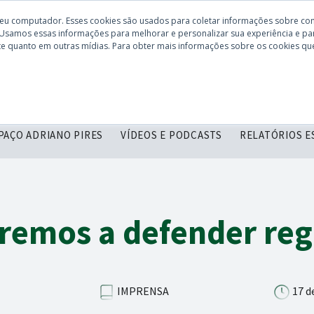
seu computador. Esses cookies são usados para coletar informações sobre co
 Usamos essas informações para melhorar e personalizar sua experiência e par
site quanto em outras mídias. Para obter mais informações sobre os cookies que
CONHEÇA O
DESCOMPLICANDO
SERVIÇOS
C
CBIE
PAÇO ADRIANO PIRES
VÍDEOS E PODCASTS
RELATÓRIOS E
remos a defender regr
IMPRENSA
17 d