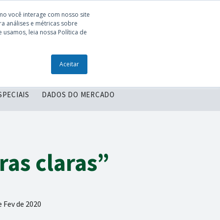
mo você interage com nosso site
a análises e métricas sobre
 usamos, leia nossa Política de
ONTEÚDOS
ENTRE EM CONTATO
Aceitar
SPECIAIS
DADOS DO MERCADO
as claras”
e Fev de 2020