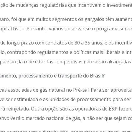
zação de mudanças regulatórias que incentivem o investimen
aro, foi que em muitos segmentos os gargalos têm aumenta
apital físico. Portanto, vamos observar se o programa será
de longo prazo com contratos de 30 a 35 anos, e os incenti
o, contrapondo regulamentos e políticas mais liberais e in
xpansão da rede e tarifas competitivas não serão alcançadas.
oamento, processamento e transporte do Brasil?
as associadas de gás natural no Pré-sal. Para ser aprovei
e ser estimulada e as unidades de processamento para ser e
erá reinjetado. Outra opção são as operadoras de E&P fazere
nvolverá o mercado nacional de gás, a não ser que sejam co