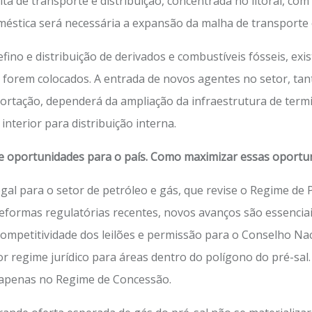
ta de transporte e distribuição, concentrada no litoral, com
tica será necessária a expansão da malha de transporte e d
ino e distribuição de derivados e combustíveis fósseis, ex
s forem colocados. A entrada de novos agentes no setor, tan
portação, dependerá da ampliação da infraestrutura de ter
terior para distribuição interna.
 de oportunidades para o país. Como maximizar essas oportu
l para o setor de petróleo e gás, que revise o Regime de Pa
eformas regulatórias recentes, novos avanços são essenciais
ompetitividade dos leilões e permissão para o Conselho Naci
or regime jurídico para áreas dentro do polígono do pré-sa
 apenas no Regime de Concessão.