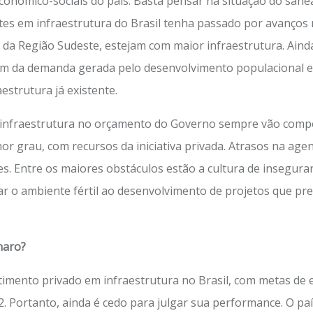
conômico-sociais do país. Basta pensar na situação do sane
s em infraestrutura do Brasil tenha passado por avanços 
da Região Sudeste, estejam com maior infraestrutura. Ainda 
ém da demanda gerada pelo desenvolvimento populacional e m
strutura já existente.
 infraestrutura no orçamento do Governo sempre vão compe
 grau, com recursos da iniciativa privada. Atrasos na agen
. Entre os maiores obstáculos estão a cultura de inseguran
ar o ambiente fértil ao desenvolvimento de projetos que pr
naro?
estimento privado em infraestrutura no Brasil, com metas de
. Portanto, ainda é cedo para julgar sua performance. O paí