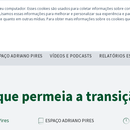
seu computador. Esses cookies são usados para coletar informações sobre co
 Usamos essas informações para melhorar e personalizar sua experiência e par
site quanto em outras mídias. Para obter mais informações sobre os cookies que
CONHEÇA O
DESCOMPLICANDO
SERVIÇOS
C
CBIE
PAÇO ADRIANO PIRES
VÍDEOS E PODCASTS
RELATÓRIOS E
que permeia a transiç
Pires
ESPAÇO ADRIANO PIRES