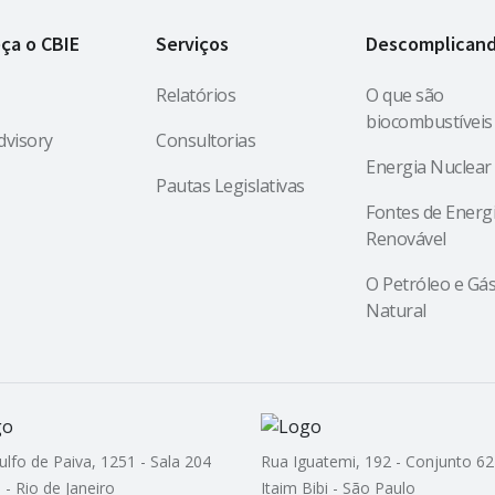
ça o CBIE
Serviços
Descomplican
Relatórios
O que são
biocombustíveis
dvisory
Consultorias
Energia Nuclear
Pautas Legislativas
Fontes de Energ
Renovável
O Petróleo e Gá
Natural
ulfo de Paiva, 1251 - Sala 204
Rua Iguatemi, 192 - Conjunto 62
 - Rio de Janeiro
Itaim Bibi - São Paulo