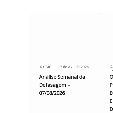
CBIE
7 de Ago de 2026
F
Ex
Análise Semanal da
O
Defasagem –
P
07/08/2026
E
E
D