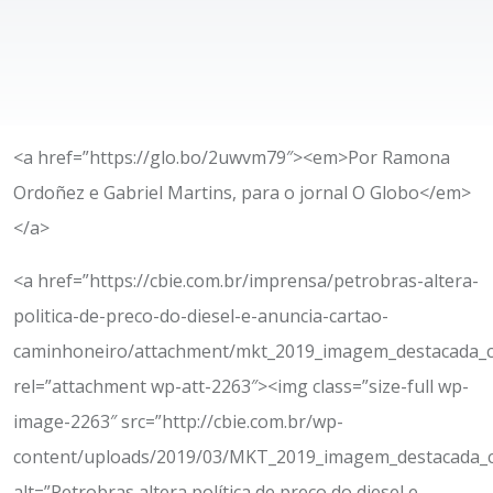
<a href=”https://glo.bo/2uwvm79″><em>Por Ramona
Ordoñez e Gabriel Martins, para o jornal O Globo</em>
</a>
<a href=”https://cbie.com.br/imprensa/petrobras-altera-
politica-de-preco-do-diesel-e-anuncia-cartao-
caminhoneiro/attachment/mkt_2019_imagem_destacada_c
rel=”attachment wp-att-2263″><img class=”size-full wp-
image-2263″ src=”http://cbie.com.br/wp-
content/uploads/2019/03/MKT_2019_imagem_destacada_cb
alt=”Petrobras altera política de preço do diesel e