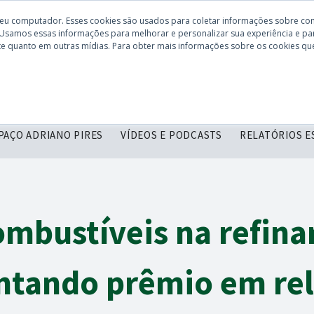
seu computador. Esses cookies são usados para coletar informações sobre co
 Usamos essas informações para melhorar e personalizar sua experiência e par
site quanto em outras mídias. Para obter mais informações sobre os cookies que
CONHEÇA O CBIE
DESCOMPLICANDO
SERVIÇOS
C
PAÇO ADRIANO PIRES
VÍDEOS E PODCASTS
RELATÓRIOS E
ombustíveis na refina
tando prêmio em rela