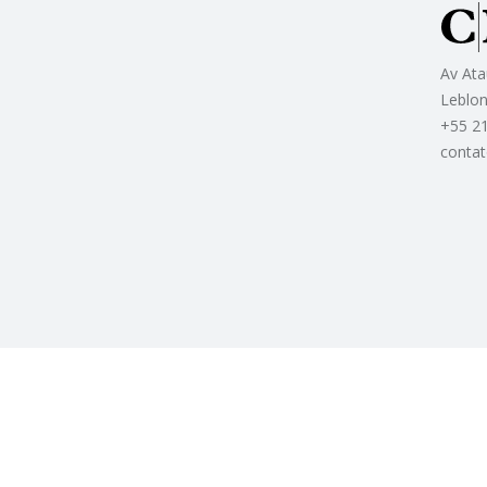
Av Ata
Leblon
+55 2
conta